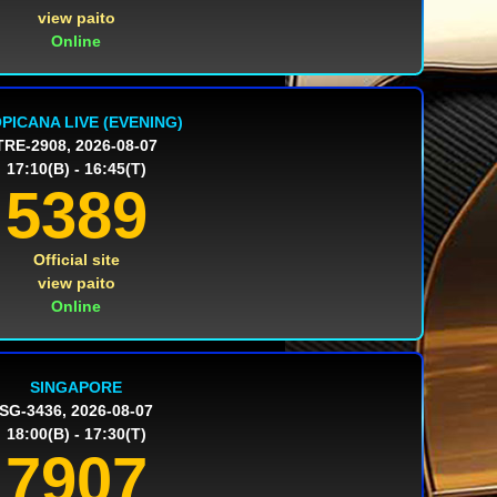
view paito
Online
PICANA LIVE (EVENING)
TRE-2908, 2026-08-07
17:10(B) - 16:45(T)
5389
Official site
view paito
Online
SINGAPORE
SG-3436, 2026-08-07
18:00(B) - 17:30(T)
7907