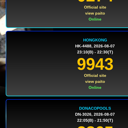
Official site
view paito
Online
HONGKONG
HK-4488, 2026-08-07
23:10(B) - 22:30(T)
9943
Official site
view paito
Online
DONACOPOOLS
DN-3026, 2026-08-07
22:05(B) - 21:50(T)