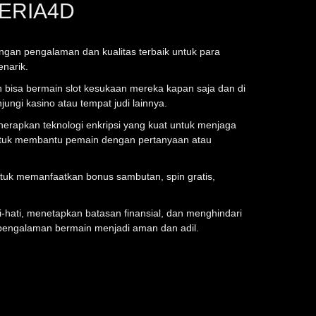
ERIA4D
ngan pengalaman dan kualitas terbaik untuk para
enarik.
n bisa bermain slot kesukaan mereka kapan saja dan di
ngi kasino atau tempat judi lainnya.
nerapkan teknologi enkripsi yang kuat untuk menjaga
 untuk membantu pemain dengan pertanyaan atau
ntuk memanfaatkan bonus sambutan, spin gratis,
ti-hati, menetapkan batasan finansial, dan menghindari
gar pengalaman bermain menjadi aman dan adil.