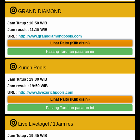
GRAND DIAMOND
Jam Tutup : 10:50 WIB
Jam result : 11:15 WIB
URL :
http://www.granddiamondpools.com
Lihat Paito (Klik disini)
Pasang Taruhan pasaran ini
Zurich Pools
Jam Tutup : 19:30 WIB
Jam result : 19:50 WIB
URL :
http://www.livezurichpools.com
Lihat Paito (Klik disini)
Pasang Taruhan pasaran ini
Live Livetogel / 1Jam res
Jam Tutup : 19:45 WIB