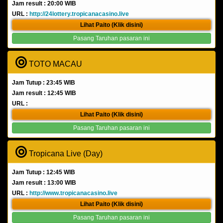
Jam result : 20:00 WIB
URL :
http://24lottery.tropicanacasino.live
Lihat Paito (Klik disini)
Pasang Taruhan pasaran ini
TOTO MACAU
Jam Tutup : 23:45 WIB
Jam result : 12:45 WIB
URL :
Lihat Paito (Klik disini)
Pasang Taruhan pasaran ini
Tropicana Live (Day)
Jam Tutup : 12:45 WIB
Jam result : 13:00 WIB
URL :
http://www.tropicanacasino.live
Lihat Paito (Klik disini)
Pasang Taruhan pasaran ini