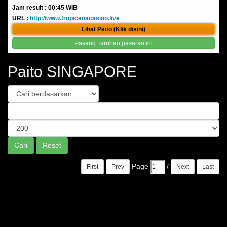
Jam result : 00:45 WIB
URL :
http://www.tropicanacasino.live
Lihat Paito (Klik disini)
Pasang Taruhan pasaran ini
Paito SINGAPORE
Page
/
First
Prev
Next
Last