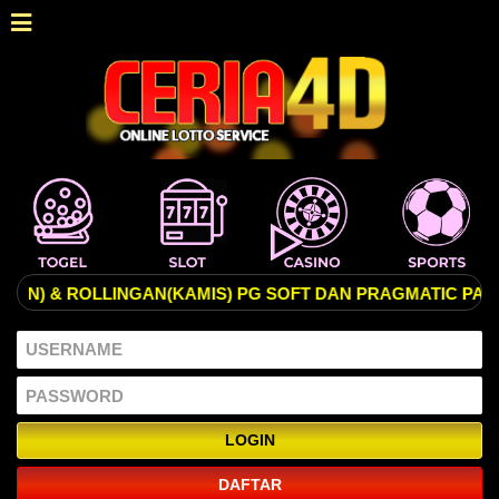
& ROLLINGAN(KAMIS) PG SOFT DAN PRAGMATIC PALING POPU
DAFTAR