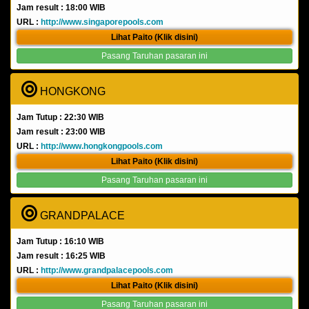
Jam result : 18:00 WIB
URL :
http://www.singaporepools.com
Lihat Paito (Klik disini)
Pasang Taruhan pasaran ini
HONGKONG
Jam Tutup : 22:30 WIB
Jam result : 23:00 WIB
URL :
http://www.hongkongpools.com
Lihat Paito (Klik disini)
Pasang Taruhan pasaran ini
GRANDPALACE
Jam Tutup : 16:10 WIB
Jam result : 16:25 WIB
URL :
http://www.grandpalacepools.com
Lihat Paito (Klik disini)
Pasang Taruhan pasaran ini