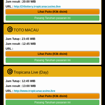
Jam result : 20:00 WIB
URL :
http://24lottery.tropicanacasino.live
Lihat Paito (Klik disini)
Pasang Taruhan pasaran ini
TOTO MACAU
Jam Tutup : 23:45 WIB
Jam result : 12:45 WIB
URL :
Lihat Paito (Klik disini)
Pasang Taruhan pasaran ini
Tropicana Live (Day)
Jam Tutup : 12:45 WIB
Jam result : 13:00 WIB
URL :
http://www.tropicanacasino.live
Lihat Paito (Klik disini)
Pasang Taruhan pasaran ini