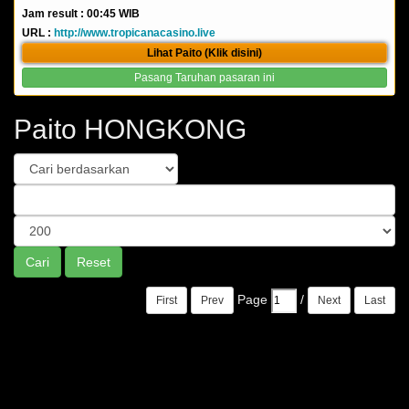
Jam result : 00:45 WIB
URL :
http://www.tropicanacasino.live
Lihat Paito (Klik disini)
Pasang Taruhan pasaran ini
Paito HONGKONG
Page
/
First
Prev
Next
Last