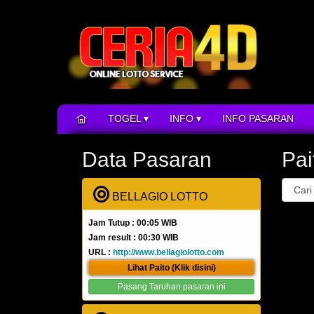
TOGEL
INFO
INFO PASARAN
Data Pasaran
Pai
BELLAGIO LOTTO
Jam Tutup : 00:05 WIB
Jam result : 00:30 WIB
URL :
http://www.bellagiolotto.com
Lihat Paito (Klik disini)
Pasang Taruhan pasaran ini