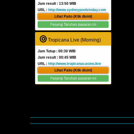
Jam result : 13:50 WIB
URL :
http://www.sydneypoolstoday.com
Lihat Paito (Klik disini)
Pasang Taruhan pasaran ini
Tropicana Live (Morning)
Jam Tutup : 00:30 WIB
Jam result : 00:45 WIB
URL :
http://www.tropicanacasino.live
Lihat Paito (Klik disini)
Pasang Taruhan pasaran ini