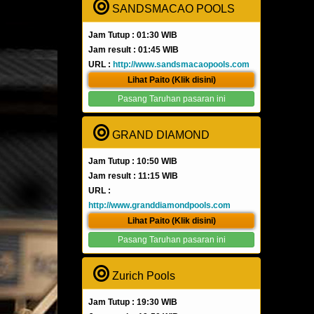
SANDSMACAO POOLS
Jam Tutup : 01:30 WIB
Jam result : 01:45 WIB
URL :
http://www.sandsmacaopools.com
Lihat Paito (Klik disini)
Pasang Taruhan pasaran ini
GRAND DIAMOND
Jam Tutup : 10:50 WIB
Jam result : 11:15 WIB
URL :
http://www.granddiamondpools.com
Lihat Paito (Klik disini)
Pasang Taruhan pasaran ini
Zurich Pools
Jam Tutup : 19:30 WIB