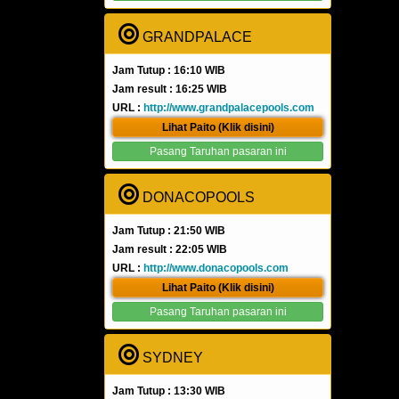
GRANDPALACE
Jam Tutup : 16:10 WIB
Jam result : 16:25 WIB
URL :
http://www.grandpalacepools.com
Lihat Paito (Klik disini)
Pasang Taruhan pasaran ini
DONACOPOOLS
Jam Tutup : 21:50 WIB
Jam result : 22:05 WIB
URL :
http://www.donacopools.com
Lihat Paito (Klik disini)
Pasang Taruhan pasaran ini
SYDNEY
Jam Tutup : 13:30 WIB