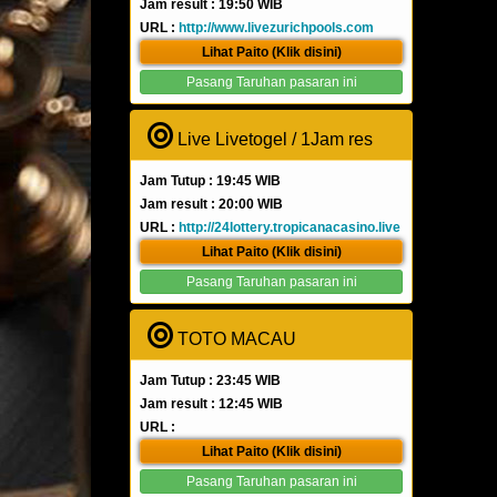
Jam result : 19:50 WIB
URL :
http://www.livezurichpools.com
Lihat Paito (Klik disini)
Pasang Taruhan pasaran ini
Live Livetogel / 1Jam res
Jam Tutup : 19:45 WIB
Jam result : 20:00 WIB
URL :
http://24lottery.tropicanacasino.live
Lihat Paito (Klik disini)
Pasang Taruhan pasaran ini
TOTO MACAU
Jam Tutup : 23:45 WIB
Jam result : 12:45 WIB
URL :
Lihat Paito (Klik disini)
Pasang Taruhan pasaran ini