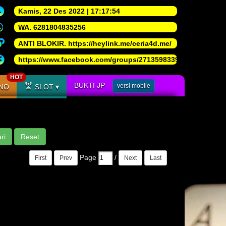
Kamis
, 22 Des 2022
|
17
:
17
:
54
WA.
6281804835256
ANTI BLOKIR.
https://heylink.me/ceria4d.me/
https://www.facebook.com/groups/271359833987383/
HOT
BUKTI JP
versi mobile
NO
SLOT
Page
/
First
Prev
Next
Last